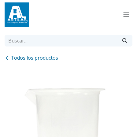
Ir al contenido
Todos los productos