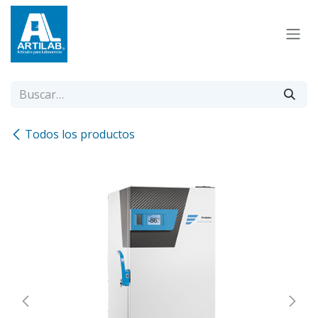
Ir al contenido
Todos los productos