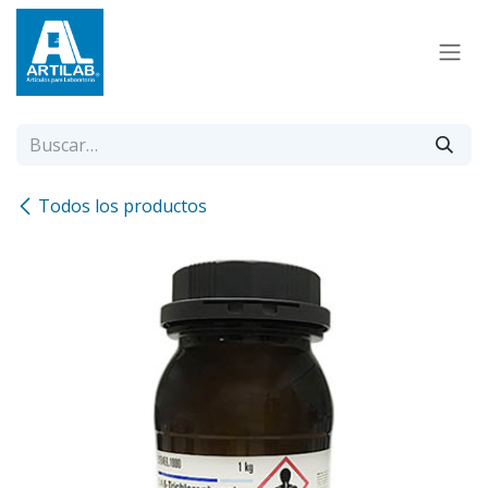
Ir al contenido
Todos los productos