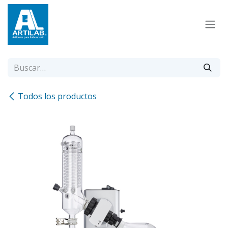
Ir al contenido
Todos los productos