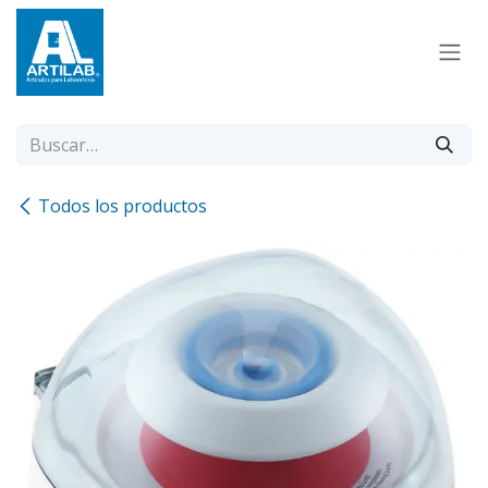
Ir al contenido
Todos los productos