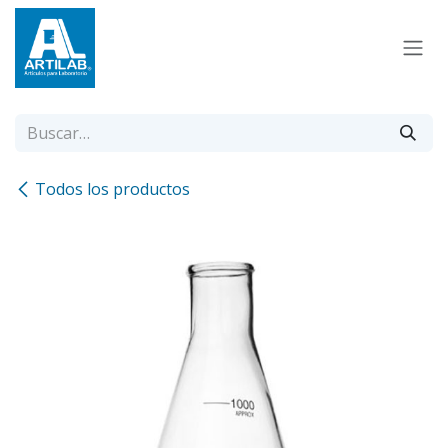
Ir al contenido
Todos los productos