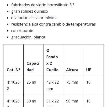
fabricados de vidrio borosilicato 3.3
gran solidez químico
dilatación de calor mínima
resistencia alta contra cambio de temperaturas
con reborde
graduación blanca
Ø
Fondo
Capaci
x Ø
Cat. N°
dad
Cuello
Altura
UE
411020
25 ml
42 x 22
75 mm
10
2
mm
411020
50 ml
51 x 22
90 mm
10