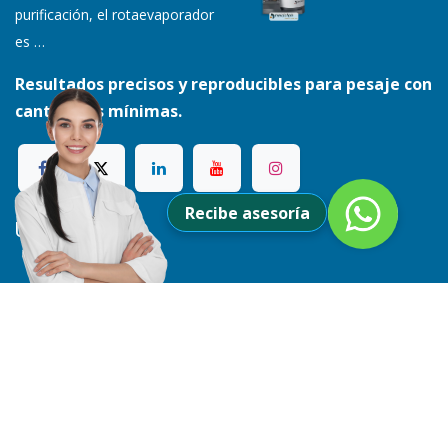
purificación, el rotaevaporador
es
…
Resultados precisos y reproducibles para pesaje con
cantidades mínimas.
Recibe asesoría
Ubicación
Parque empresarial de Occidente - Bodega 18
Troncal de Occidente 1Km después del peaje,
Costado Norte. Funza, Cundinamarca