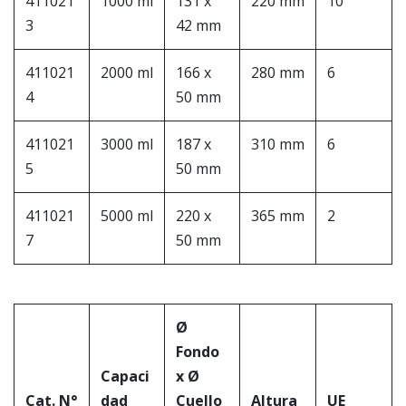
411021
1000 ml
131 x
220 mm
10
3
42 mm
411021
2000 ml
166 x
280 mm
6
4
50 mm
411021
3000 ml
187 x
310 mm
6
5
50 mm
411021
5000 ml
220 x
365 mm
2
7
50 mm
Ø
Fondo
Capaci
x Ø
Cat. N°
dad
Cuello
Altura
UE