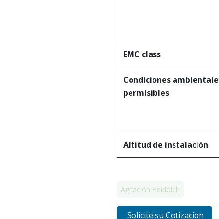
EMC class
Condiciones ambientale
permisibles
Altitud de instalación
Agitación Heidolph
Solicite su Cotización