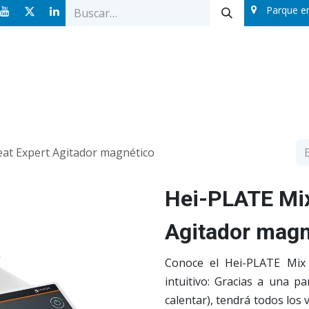
Parque e
Ofertas
Catálogos
Sobre nosotros
Blog
eat Expert Agitador magnético
Hei-PLATE Mix 
Agitador magn
Conoce el Hei-PLATE Mix
intuitivo: Gracias a una pa
calentar), tendrá todos los 