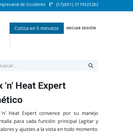
mpresarial de Occidente
(57)(601) 3174325282
Cotiza en 5 minutos
INICIAR SESIÓN
'n' Heat Expert
ético
 ‘n’ Heat Expert convence por su manejo
ntalla para cada función principal (agitar y
valores y ajustes a la vista en todo momento.