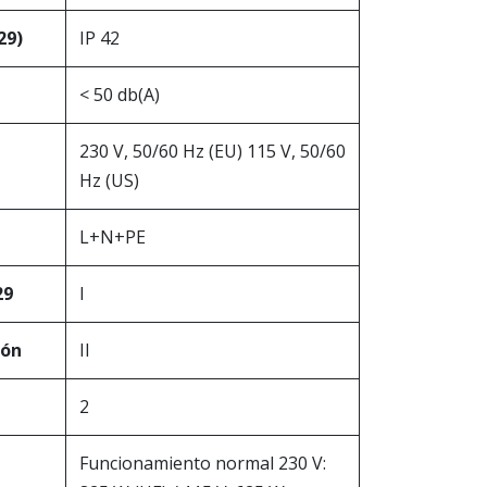
29)
IP 42
< 50 db(A)
230 V, 50/60 Hz (EU) 115 V, 50/60
Hz (US)
L+N+PE
29
I
ión
II
2
Funcionamiento normal 230 V: