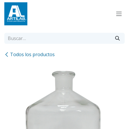
Ir al contenido
Todos los productos