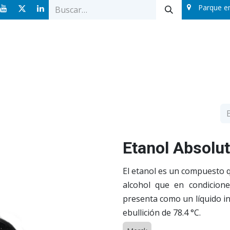
Parque e
Ofertas
Catálogos
Sobre nosotros
Blog
Etanol Absolu
El etanol es un compuesto q
alcohol que en condicion
presenta como un líquido i
ebullición de 78.4 °C.