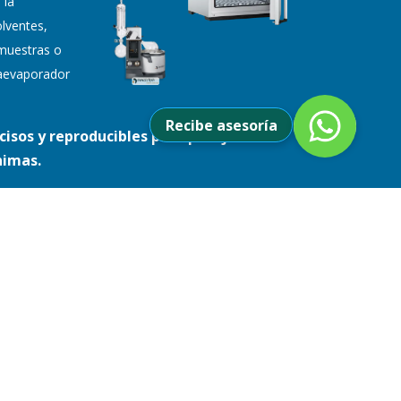
 la
lventes,
muestras o
otaevaporador
Recibe asesoría
cisos y reproducibles para pesaje con
nimas.