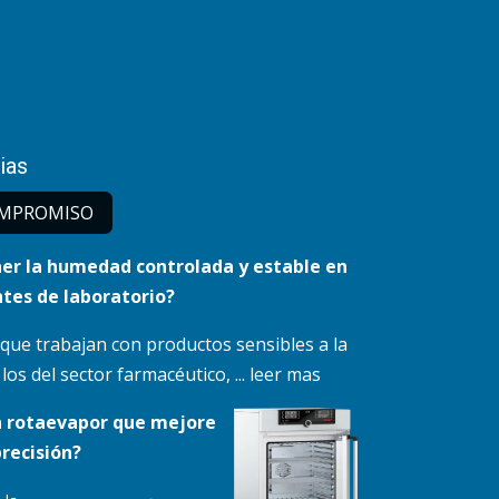
ias
MPRO​MISO
r la humedad controlada y estable en
tes de laboratorio?
 que trabajan con productos sensibles a la
s del sector farmacéutico, ... leer mas
n rotaevapor que mejore
precisión?