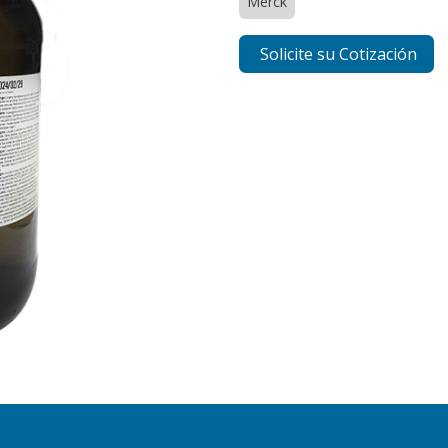
Merck
Solicite su Cotización