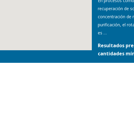
En procesos como
recuperación de so
concentración de 
purificación, el r
es
…
Resultados pre
cantidades mí
S Y CONDICIONES /