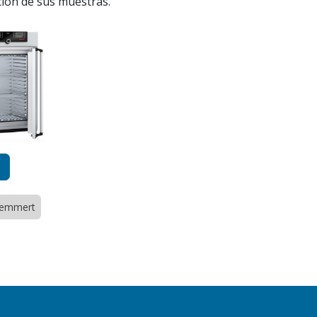
ción de sus muestras.
emmert