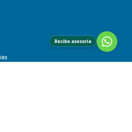
Recibe asesoría
ias
MPRO​MISO
r la humedad controlada y estable en
tes de laboratorio?
 que trabajan con productos sensibles a la
s del sector farmacéutico, ... leer mas
n rotaevapor que mejore