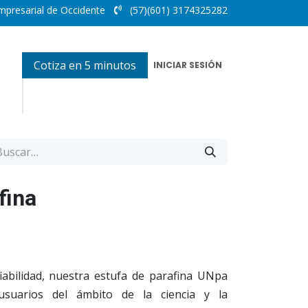
mpresarial de Occidente
(57)(601) 3174325282
Cotiza en 5 minutos
INICIAR SESIÓN
fina
iabilidad, nuestra estufa de parafina UNpa
 usuarios del ámbito de la ciencia y la