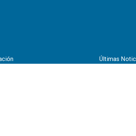
ación
Últimas Notic
NUESTRA CO
e empresarial de Occidente - Bodega 18
¿Cómo mantene
pruebas exigen
al de Occidente 1Km después del peaje,
do Norte. Funza, Cundinamarca
En laboratorios
humedad, como lo
Cómo elegir u