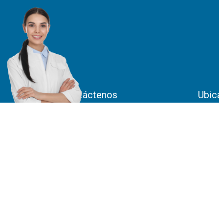
Contáctenos
Ubic
PBX:
(57)(1) 261 2013
Parqu
Tronc
Móvil:
317 370 6323
Costa
Móvil:
318 735 0429
artilab@artilab.com.co
Parque Empresarial De