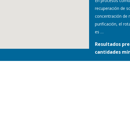
En procesos como
recuperación de so
concentración de 
purificación, el r
es
…
Resultados pre
cantidades mí
S Y CONDICIONES /