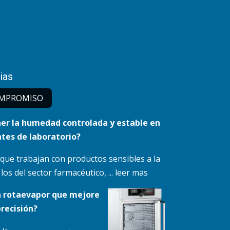
ias
MPRO​MISO
r la humedad controlada y estable en
tes de laboratorio?
 que trabajan con productos sensibles a la
s del sector farmacéutico, ... leer mas
n rotaevapor que mejore
precisión?