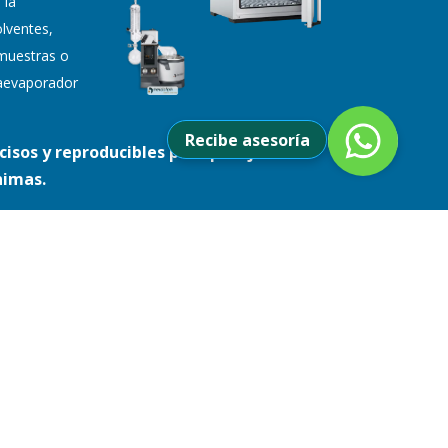
 la
lventes,
muestras o
otaevaporador
Recibe asesoría
cisos y reproducibles para pesaje con
nimas.