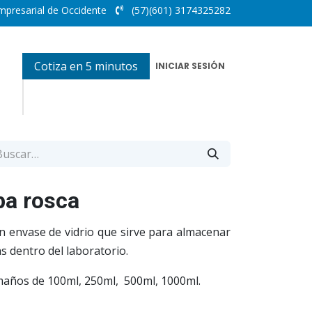
mpresarial de Occidente
(57)(601) 3174325282
Cotiza en 5 minutos
INICIAR SESIÓN
pa rosca
n envase de vidrio que sirve para almacenar
s dentro del laboratorio.
años de 100ml, 250ml, 500ml, 1000ml.