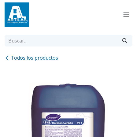
Ir al contenido
Todos los productos