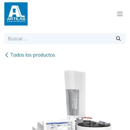
Ir al contenido
Todos los productos