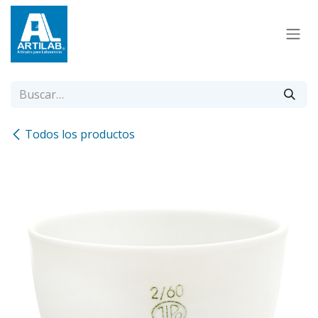
Ir al contenido
Todos los productos