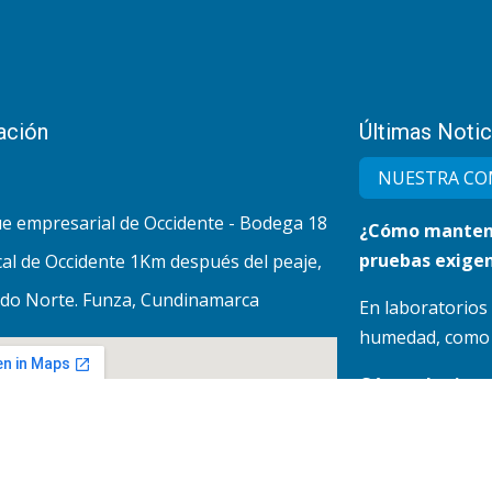
ación
Últimas Notic
NUESTRA CO
e empresarial de Occidente - Bodega 18
¿Cómo mantene
pruebas exigen
al de Occidente 1Km después del peaje,
do Norte. Funza, Cundinamarca
En laboratorios
humedad, como lo
Cómo elegir u
la eficiencia y 
En procesos como
recuperación de so