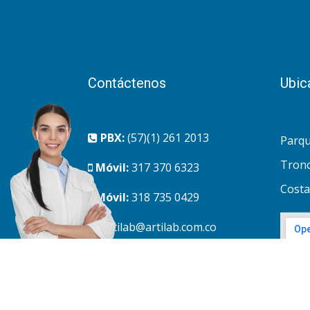
Contáctenos
Ubic
PBX:
(57)(1) 261 2013
Parqu
Tronc
Móvil:
317 370 6323
Costa
Móvil:
318 735 0429
artilab@artilab.com.co
Parque Empresarial De
Occidente. Bg 18- Funza