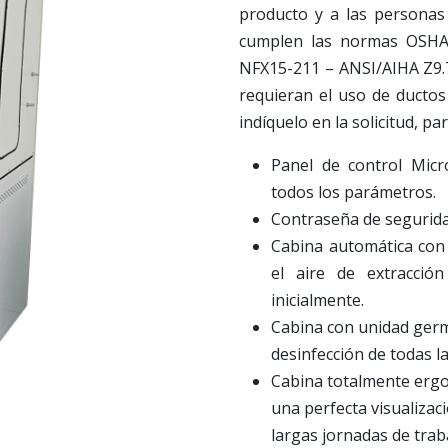
producto y a las personas
cumplen las normas OSH
NFX15-211 – ANSI/AIHA Z9.7
requieran el uso de ductos 
indíquelo en la solicitud, par
Panel de control Mic
todos los parámetros.
Contraseña de segurida
Cabina automática con
el aire de extracció
inicialmente.
Cabina con unidad germic
desinfección de todas la
Cabina totalmente ergon
una perfecta visualizac
largas jornadas de trab