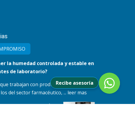
ias
MPRO​MISO
r la humedad controlada y estable en
tes de laboratorio?
Recibe asesoría
 que trabajan con productos sensibles a la
s del sector farmacéutico, ... leer mas
n rotaevapor que mejore
precisión?
 la
lventes,