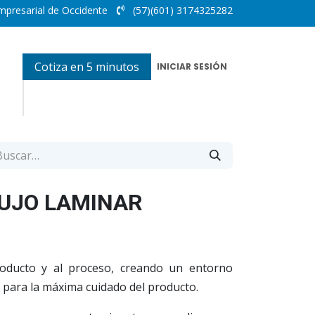
mpresarial de Occidente
(57)(601) 3174325282
Cotiza en 5 minutos
INICIAR SESIÓN
LUJO LAMINAR
roducto y al proceso, creando un entorno
o para la máxima cuidado del producto.