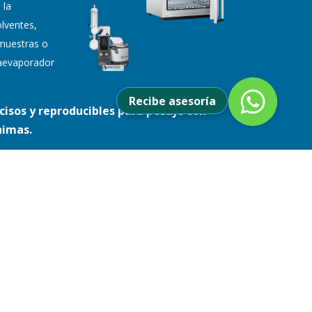
 la
lventes,
muestras o
otaevaporador
Recibe asesoría
cisos y reproducibles para pesaje con
nimas.