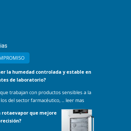
ias
MPRO​MISO
r la humedad controlada y estable en
tes de laboratorio?
 que trabajan con productos sensibles a la
s del sector farmacéutico, ... leer mas
n rotaevapor que mejore
precisión?