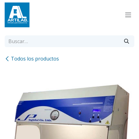
Ir al contenido
Todos los productos