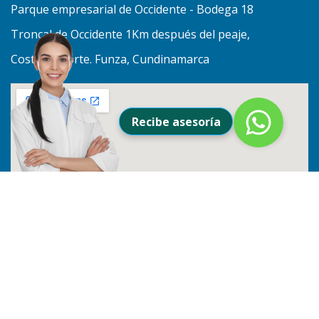
Parque empresarial de Occidente - Bodega 18
Troncal de Occidente 1Km después del peaje,
Costado Norte. Funza, Cundinamarca
Recibe asesoría