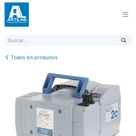
Ir al contenido
Todos los productos