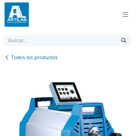
Ir al contenido
Todos los productos