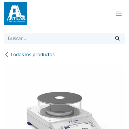
Ir al contenido
Todos los productos