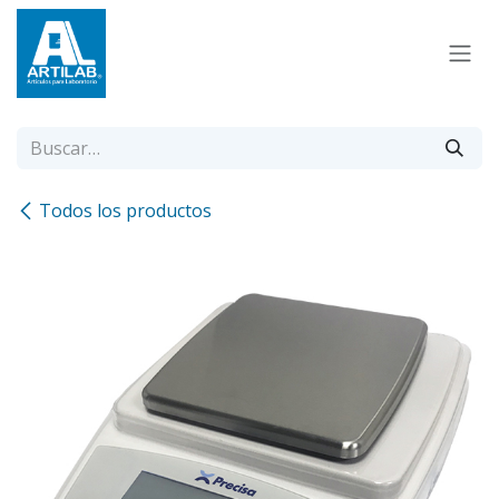
Ir al contenido
Todos los productos