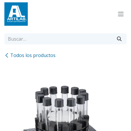
Ir al contenido
Todos los productos