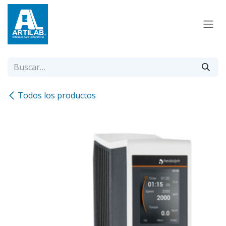
Ir al contenido
Todos los productos