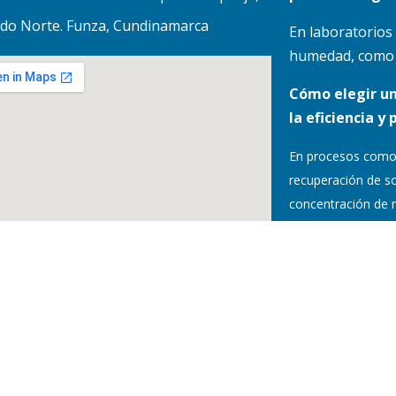
do Norte. Funza, Cundinamarca
En laboratorios
humedad, como lo
Cómo elegir u
la eficiencia y 
En procesos como
recuperación de so
concentración de 
purificación, el r
es
…
Resultados pre
cantidades mí