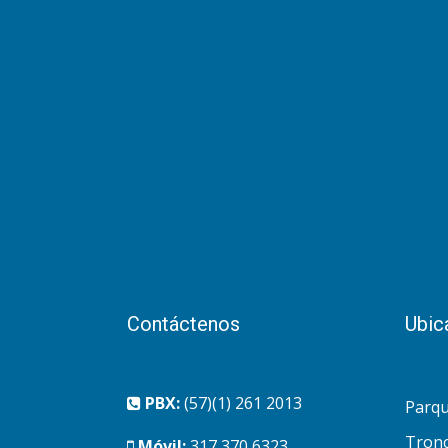
Contáctenos
Ubic
PBX:
(57)(1) 261 2013
Parqu
Tronc
Móvil:
317 370 6323