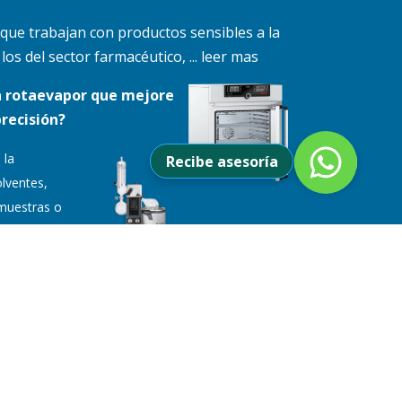
 que trabajan con productos sensibles a la
s del sector farmacéutico, ... leer mas
n rotaevapor que mejore
precisión?
 la
Recibe asesoría
lventes,
muestras o
otaevaporador
cisos y reproducibles para pesaje con
nimas.