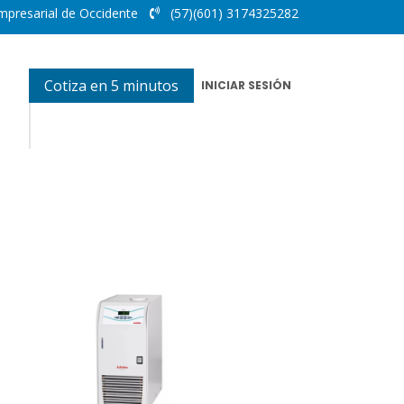
mpresarial de Occidente
(57)(601) 3174325282
Cotiza en 5 minutos
INICIAR SESIÓN