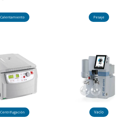
Calentamiento
Pesaje
Vacío
Centrifugación