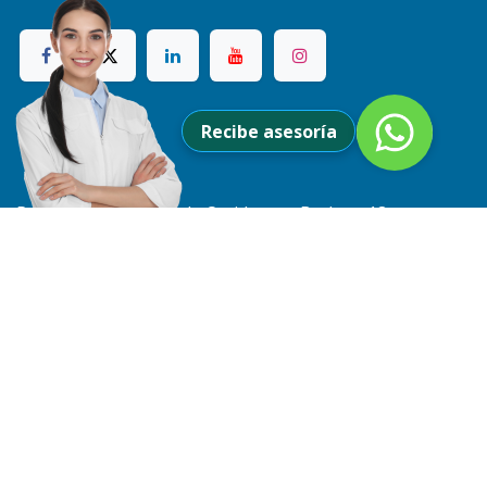
Ubicación
Recibe asesoría
Parque empresarial de Occidente - Bodega 18
Troncal de Occidente 1Km después del peaje,
Costado Norte. Funza, Cundinamarca